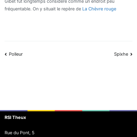
Gibet fut longtemps considéré comme un endroit peu
fréquentable. On y situait le repère de
La Chèvre rouge
Navigation
Polleur
Spixhe
de
l’article
RSI Theux
Rue du Pont, 5