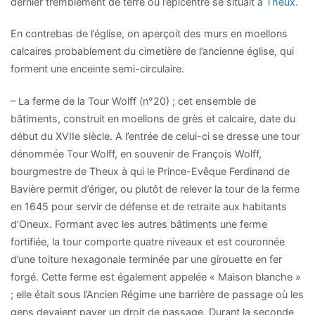
dernier tremblement de terre où l’épicentre se situait à
Theux
.
En contrebas de l’église, on aperçoit des murs en moellons
calcaires probablement du cimetière de l’ancienne église, qui
forment une enceinte semi-circulaire.
– La ferme de la Tour Wolff (n°20) ; cet ensemble de
bâtiments, construit en moellons de grès et calcaire, date du
début du XVIIe siècle. A l’entrée de celui-ci se dresse une tour
dénommée Tour Wolff, en souvenir de François Wolff,
bourgmestre de Theux à qui le Prince-Evêque Ferdinand de
Bavière permit d’ériger, ou plutôt de relever la tour de la ferme
en 1645 pour servir de défense et de retraite aux habitants
d’Oneux. Formant avec les autres bâtiments une ferme
fortifiée, la tour comporte quatre niveaux et est couronnée
d’une toiture hexagonale terminée par une girouette en fer
forgé. Cette ferme est également appelée « Maison blanche »
; elle était sous l’Ancien Régime une barrière de passage où les
gens devaient payer un droit de passage. Durant la seconde