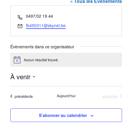
« Tous les Évènements
Téléphone
0497/02 19 44
Email
fb450311@skynet.be
Évènements dans ce organisateur
Aucun résultat trouvé.
Notice
À venir
Sélectionnez
une
Évènements
Aujourd’hui
suivants
Évènements
précédents
date.
S’abonner au calendrier