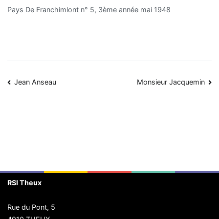
Pays De Franchimlont n° 5, 3ème année mai 1948
Navigation
Jean Anseau
Monsieur Jacquemin
de
l’article
RSI Theux
Rue du Pont, 5