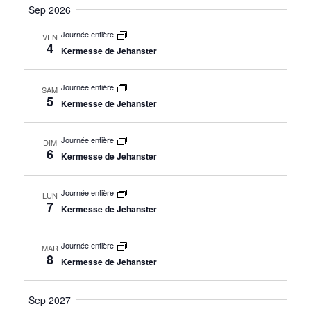
de
par
Sep 2026
la
vue
date
cons
Journée entière
VEN
Évè
4
Kermesse de Jehanster
Journée entière
SAM
5
Kermesse de Jehanster
Journée entière
DIM
6
Kermesse de Jehanster
Journée entière
LUN
7
Kermesse de Jehanster
Journée entière
MAR
8
Kermesse de Jehanster
Sep 2027