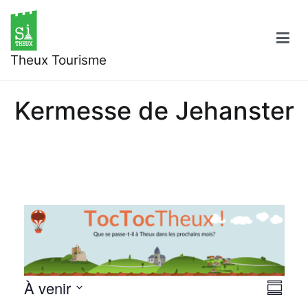
Aller
au
contenu
Theux Tourisme
Kermesse de Jehanster
Évènements
À venir
Nav
Navi
Résumé
Sélectionnez