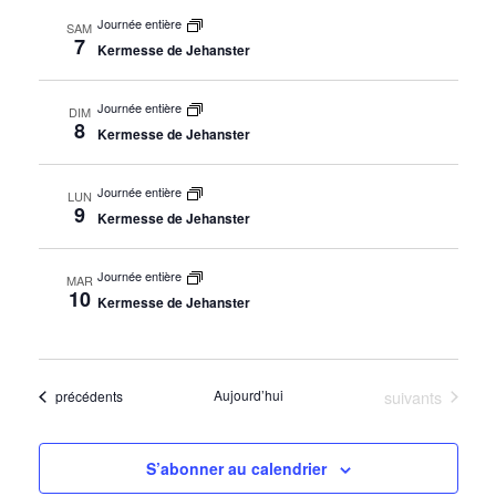
Journée entière
SAM
7
Kermesse de Jehanster
Journée entière
DIM
8
Kermesse de Jehanster
Journée entière
LUN
9
Kermesse de Jehanster
Journée entière
MAR
10
Kermesse de Jehanster
Évènements
Aujourd’hui
suivants
Évènements
précédents
S’abonner au calendrier