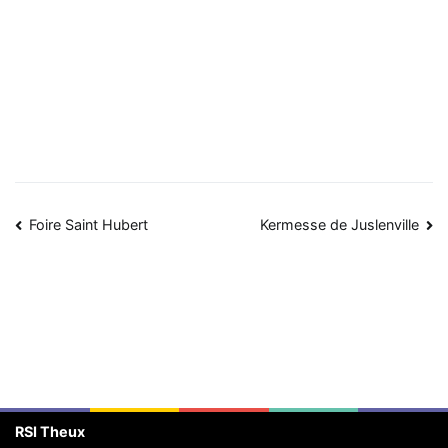
Navigation
Foire Saint Hubert
Kermesse de Juslenville
de
l’article
RSI Theux