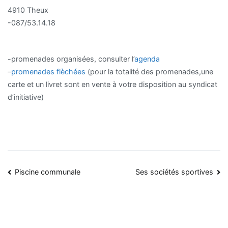
4910 Theux
-087/53.14.18
-promenades organisées, consulter l’
agenda
–
promenades flèchées
(pour la totalité des promenades,une
carte et un livret sont en vente à votre disposition au syndicat
d’initiative)
Navigation
Piscine communale
Ses sociétés sportives
de
l’article