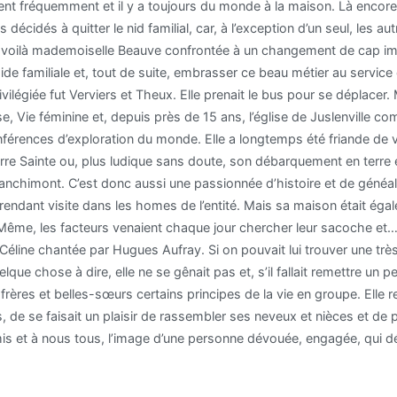
ent fréquemment et il y a toujours du monde à la maison. Là encor
décidés à quitter le nid familial, car, à l’exception d’un seul, les au
 voilà mademoiselle Beauve confrontée à un changement de cap import
’aide familiale et, tout de suite, embrasser ce beau métier au service
rivilégiée fut Verviers et Theux. Elle prenait le bus pour se déplacer
, Vie féminine et, depuis près de 15 ans, l’église de Juslenville com
onférences d’exploration du monde. Elle a longtemps été friande de
re Sainte ou, plus ludique sans doute, son débarquement en terre 
nchimont. C’est donc aussi une passionnée d’histoire et de généalog
 rendant visite dans les homes de l’entité. Mais sa maison était éga
n. Même, les facteurs venaient chaque jour chercher leur sacoche et…
Céline chantée par Hugues Aufray. Si on pouvait lui trouver une trè
uelque chose à dire, elle ne se gênait pas et, s’il fallait remettre un 
s frères et belles-sœurs certains principes de la vie en groupe. Elle
s, de se faisait un plaisir de rassembler ses neveux et nièces et de 
mis et à nous tous, l’image d’une personne dévouée, engagée, qui dé