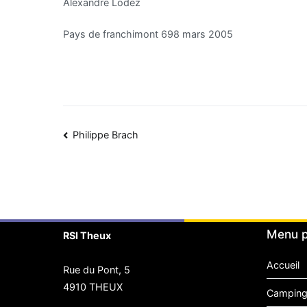
Alexandre Lodez
Pays de franchimont 698 mars 2005
Navigation
Philippe Brach
de
l’article
Menu p
RSI Theux
Accueil
Rue du Pont, 5
4910 THEUX
Camping