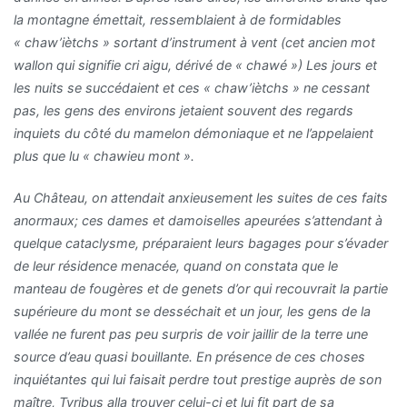
la montagne émettait, ressemblaient à de formidables
« chaw’iètchs » sortant d’instrument à vent (cet ancien mot
wallon qui signifie cri aigu, dérivé de « chawé ») Les jours et
les nuits se succédaient et ces « chaw’iètchs » ne cessant
pas, les gens des environs jetaient souvent des regards
inquiets du côté du mamelon démoniaque et ne l’appelaient
plus que lu « chawieu mont ».
Au Château, on attendait anxieusement les suites de ces faits
anormaux; ces dames et damoiselles apeurées s’attendant à
quelque cataclysme, préparaient leurs bagages pour s’évader
de leur résidence menacée, quand on constata que le
manteau de fougères et de genets d’or qui recouvrait la partie
supérieure du mont se desséchait et un jour, les gens de la
vallée ne furent pas peu surpris de voir jaillir de la terre une
source d’eau quasi bouillante. En présence de ces choses
inquiétantes qui lui faisait perdre tout prestige auprès de son
maître, Tyribus alla trouver celui-ci et lui fit part de sa