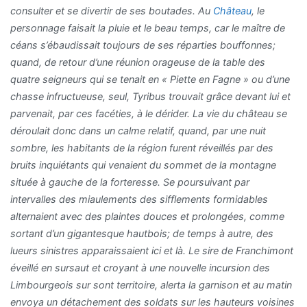
consulter et se divertir de ses boutades. Au
Château
, le
personnage faisait la pluie et le beau temps, car le maître de
céans s’ébaudissait toujours de ses réparties bouffonnes;
quand, de retour d’une réunion orageuse de la table des
quatre seigneurs qui se tenait en « Piette en Fagne » ou d’une
chasse infructueuse, seul, Tyribus trouvait grâce devant lui et
parvenait, par ces facéties, à le dérider. La vie du château se
déroulait donc dans un calme relatif, quand, par une nuit
sombre, les habitants de la région furent réveillés par des
bruits inquiétants qui venaient du sommet de la montagne
située à gauche de la forteresse. Se poursuivant par
intervalles des miaulements des sifflements formidables
alternaient avec des plaintes douces et prolongées, comme
sortant d’un gigantesque hautbois; de temps à autre, des
lueurs sinistres apparaissaient ici et là. Le sire de Franchimont
éveillé en sursaut et croyant à une nouvelle incursion des
Limbourgeois sur sont territoire, alerta la garnison et au matin
envoya un détachement des soldats sur les hauteurs voisines