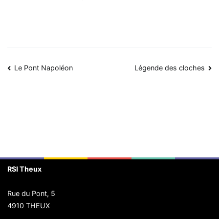
Navigation
Le Pont Napoléon
Légende des cloches
de
l’article
RSI Theux
Rue du Pont, 5
4910 THEUX