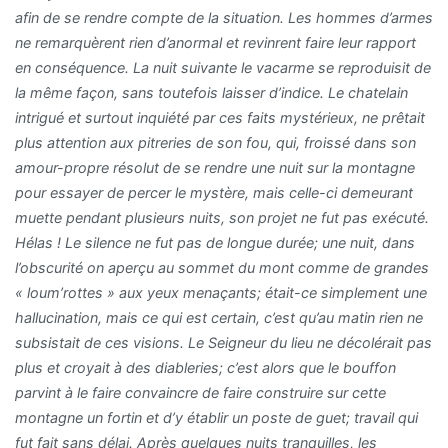
afin de se rendre compte de la situation. Les hommes d’armes
ne remarquèrent rien d’anormal et revinrent faire leur rapport
en conséquence. La nuit suivante le vacarme se reproduisit de
la même façon, sans toutefois laisser d’indice. Le chatelain
intrigué et surtout inquiété par ces faits mystérieux, ne prêtait
plus attention aux pitreries de son fou, qui, froissé dans son
amour-propre résolut de se rendre une nuit sur la montagne
pour essayer de percer le mystère, mais celle-ci demeurant
muette pendant plusieurs nuits, son projet ne fut pas exécuté.
Hélas ! Le silence ne fut pas de longue durée; une nuit, dans
l’obscurité on aperçu au sommet du mont comme de grandes
« loum’rottes » aux yeux menaçants; était-ce simplement une
hallucination, mais ce qui est certain, c’est qu’au matin rien ne
subsistait de ces visions. Le Seigneur du lieu ne décolérait pas
plus et croyait à des diableries; c’est alors que le bouffon
parvint à le faire convaincre de faire construire sur cette
montagne un fortin et d’y établir un poste de guet; travail qui
fut fait sans délai. Après quelques nuits tranquilles, les