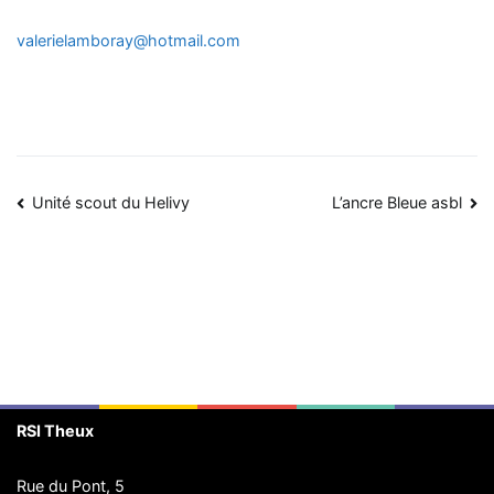
valerielamboray@hotmail.com
Navigation
Unité scout du Helivy
L’ancre Bleue asbl
de
l’article
RSI Theux
Rue du Pont, 5