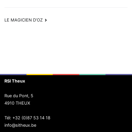
Navigation
LE MAGICIEN D’OZ
de
l’article
RSI Theux
Rue du Pont, 5
4910 THEUX
Tél:
+32 (0)87 53 14 18
info@sitheux.be