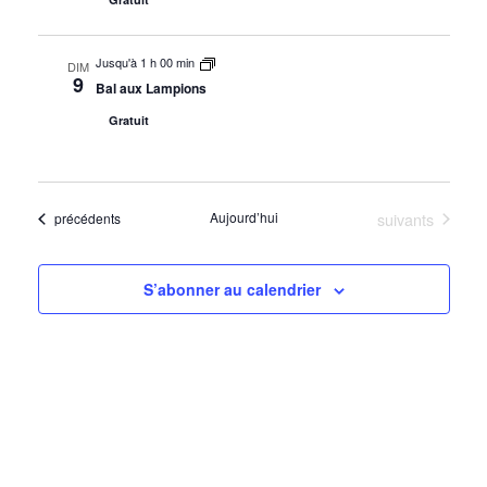
Jusqu'à 1 h 00 min
DIM
9
Bal aux Lampions
Gratuit
Évènements
Aujourd’hui
suivants
Évènements
précédents
S’abonner au calendrier