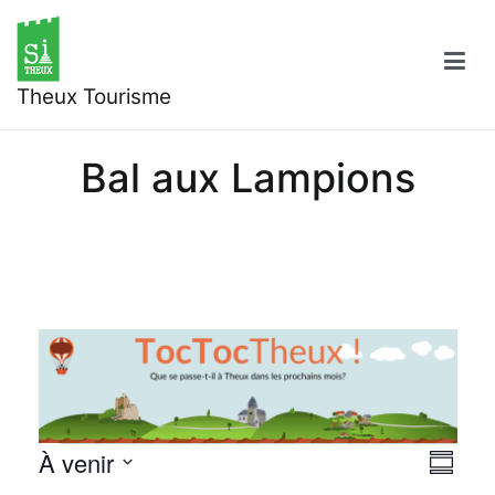
Aller
au
contenu
Theux Tourisme
Bal aux Lampions
Évènements
À venir
Nav
Navi
Résumé
Sélectionnez