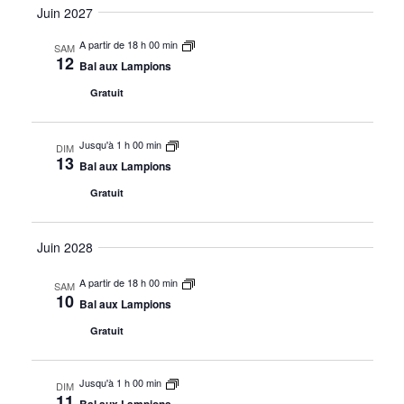
de
par
Juin 2027
la
vue
date
cons
A partir de 18 h 00 min
SAM
Évè
12
Bal aux Lampions
Gratuit
Jusqu'à 1 h 00 min
DIM
13
Bal aux Lampions
Gratuit
Juin 2028
A partir de 18 h 00 min
SAM
10
Bal aux Lampions
Gratuit
Jusqu'à 1 h 00 min
DIM
11